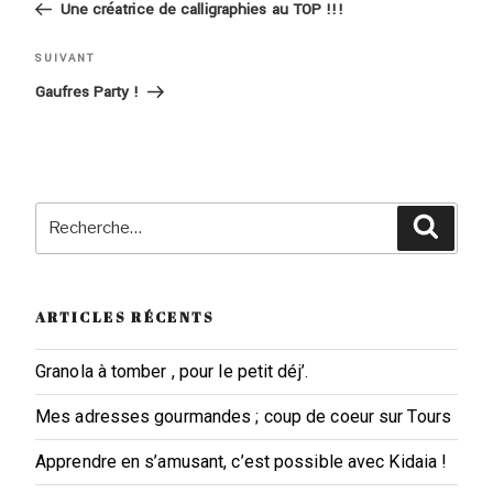
de
précédent
Une créatrice de calligraphies au TOP !!!
l’article
Article
SUIVANT
suivant
Gaufres Party !
Recherche
Reche
pour
:
ARTICLES RÉCENTS
Granola à tomber , pour le petit déj’.
Mes adresses gourmandes ; coup de coeur sur Tours
Apprendre en s’amusant, c’est possible avec Kidaia !