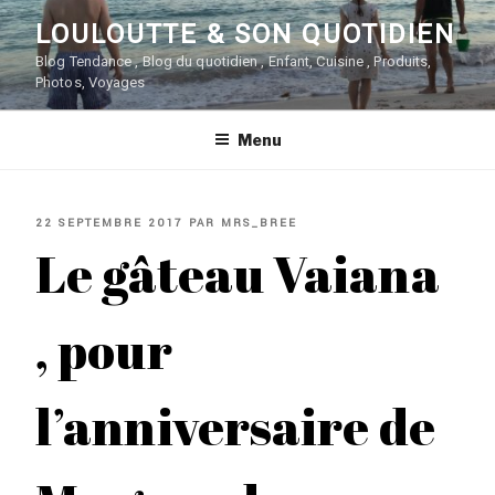
Aller
LOULOUTTE & SON QUOTIDIEN
au
contenu
Blog Tendance , Blog du quotidien , Enfant, Cuisine , Produits,
Photos, Voyages
principal
Menu
PUBLIÉ
22 SEPTEMBRE 2017
PAR
MRS_BREE
LE
Le gâteau Vaiana
, pour
l’anniversaire de