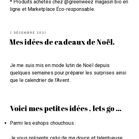
* Produits achetés chez @greenweez magasin bio en
ligne et Marketplace Éco-responsable.
PUBLIÉ
1 DÉCEMBRE 2021
LE
Mes idées de cadeaux de Noël.
Je me suis mis en mode lutin de Noël depuis
quelques semaines pour préparer les surprises ainsi
que le calendrier de l’Avent .
Voici mes petites idées , lets go …
Parmi les eshops chouchous :
Je vous présente celui de ma douce et talentueuse