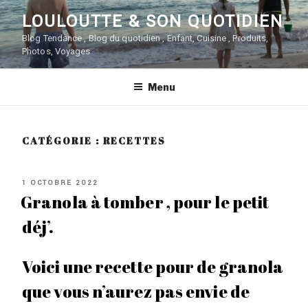
Aller
LOULOUTTE & SON QUOTIDIEN
au
contenu
Blog Tendance , Blog du quotidien , Enfant, Cuisine , Produits,
Photos, Voyages
principal
Menu
CATÉGORIE :
RECETTES
PUBLIÉ
1 OCTOBRE 2022
LE
Granola à tomber , pour le petit
déj’.
Voici une recette pour de granola
que vous n’aurez pas envie de