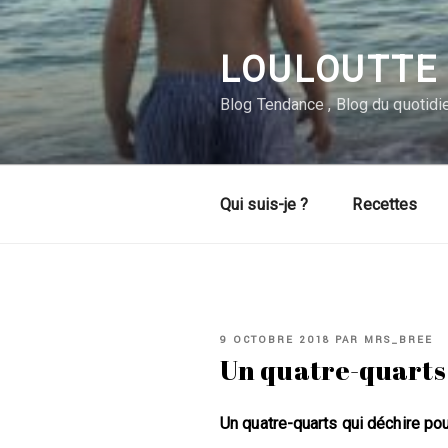
Aller
au
contenu
LOULOUTTE 
principal
Blog Tendance , Blog du quotidie
Qui suis-je ?
Recettes
PUBLIÉ
9 OCTOBRE 2018
PAR
MRS_BREE
LE
Un quatre-quarts
Un quatre-quarts qui déchire po