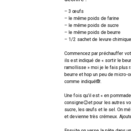
– 3 œufs
– le même poids de farine
– le même poids de sucre
– le même poids de beurre
– 1/2 sachet de levure chimiqu
Commencez par préchauffer votre
ils est indiqué de « sortir le beur
ramollisse » moi je le fais plus
beurre et hop un peu de micro-on
comme indiqué🙈.
Une fois qu’il est « en pommade
consigne😉et pour les autres vo
sucre, les œufs et le sel. On mé
et devienne très crémeux. Ajoute
Ensuite on verse la pâte dans un