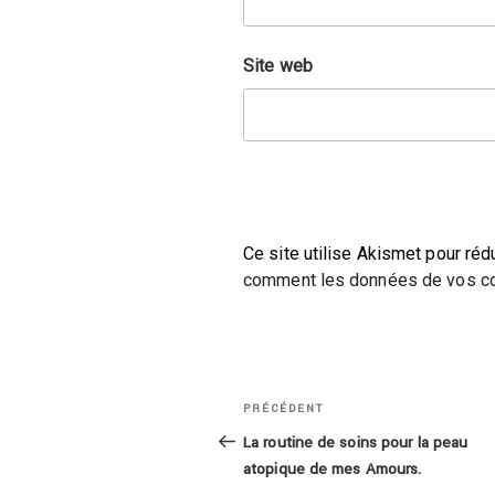
Site web
Ce site utilise Akismet pour réd
comment les données de vos co
Navigation
Article
PRÉCÉDENT
de
précédent
La routine de soins pour la peau
atopique de mes Amours.
l’article