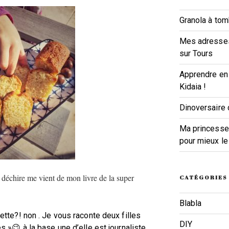
Granola à tomb
Mes adresses
sur Tours
Apprendre en 
Kidaia !
Dinoversaire 
Ma princesse a
pour mieux le 
 déchire me vient de mon livre de la super
CATÉGORIES
Blabla
tte?! non . Je vous raconte deux filles
DIY
 »😉 à la base une d’elle est journaliste