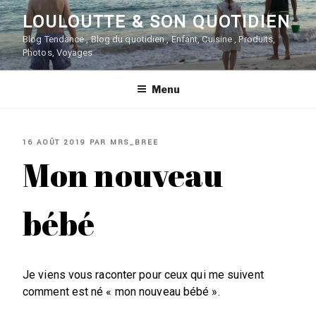
Aller
LOULOUTTE & SON QUOTIDIEN
au
contenu
Blog Tendance , Blog du quotidien , Enfant, Cuisine , Produits,
Photos, Voyages
principal
Menu
PUBLIÉ
16 AOÛT 2019
PAR
MRS_BREE
LE
Mon nouveau
bébé
Je viens vous raconter pour ceux qui me suivent
comment est né « mon nouveau bébé ».