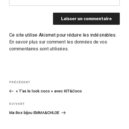
Ce site utilise Akismet pour réduire les indésirables.
En savoir plus sur comment les données de vos
commentaires sont utilisées
.
Navigation
Article
PRÉCÉDENT
de
précédent
« T’as le look coco » avec KIT&Coco
l’article
Article
SUIVANT
suivant
Ma Box bijou EMMA&CHLOE